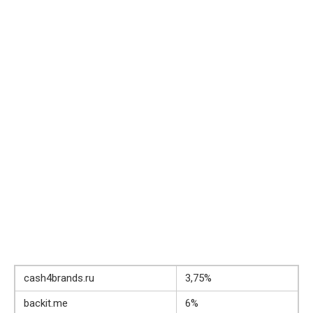
cash4brands.ru
3,75%
backit.me
6%