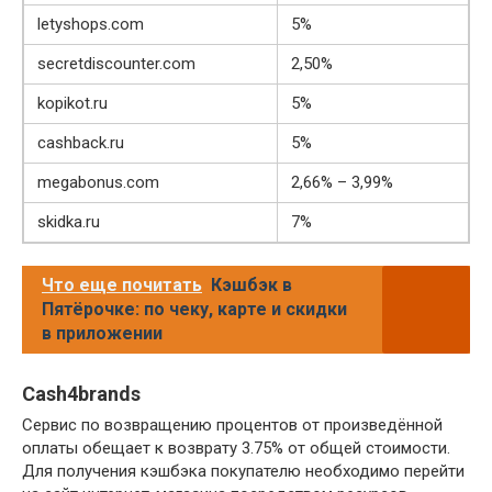
letyshops.com
5%
secretdiscounter.com
2,50%
kopikot.ru
5%
cashback.ru
5%
megabonus.com
2,66% – 3,99%
skidka.ru
7%
Что еще почитать
Кэшбэк в
Пятёрочке: по чеку, карте и скидки
в приложении
Cash4brands
Сервис по возвращению процентов от произведённой
оплаты обещает к возврату 3.75% от общей стоимости.
Для получения кэшбэка покупателю необходимо перейти