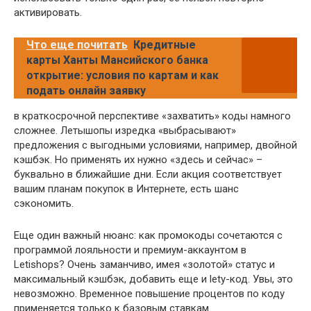
активировать.
Что еще почитать
Кредитные
карты Ханты Мансийского банка
открытие: условия по картам и как
подать онлайн заявку
в краткосрочной перспективе «захватить» коды намного
сложнее. Летышопы изредка «выбрасывают»
предложения с выгодными условиями, например, двойной
кэшбэк. Но применять их нужно «здесь и сейчас» –
буквально в ближайшие дни. Если акция соответствует
вашим планам покупок в Интернете, есть шанс
сэкономить.
Еще один важный нюанс: как промокоды сочетаются с
программой лояльности и премиум-аккаунтом в
Letishops? Очень заманчиво, имея «золотой» статус и
максимальный кэшбэк, добавить еще и lety-код. Увы, это
невозможно. Временное повышение процентов по коду
применяется только к базовым ставкам.