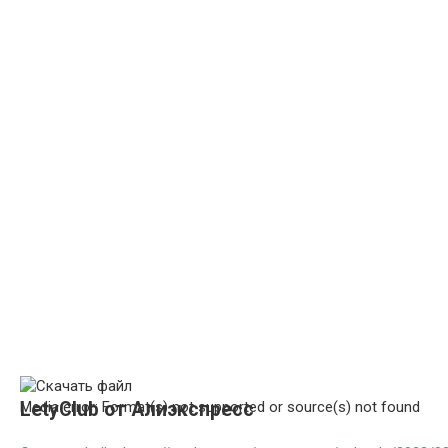
Media error: Format(s) not supported or source(s) not found
LetyClub от Алиэкспресс