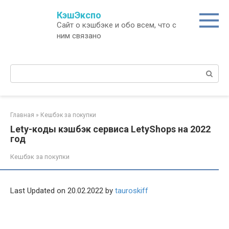
Перейти
КэшЭкспо
к
Сайт о кэшбэке и обо всем, что с
контенту
ним связано
Поиск:
Главная
»
Кешбэк за покупки
Lety-коды кэшбэк сервиса LetyShops на 2022
год
Кешбэк за покупки
Last Updated on 20.02.2022 by
tauroskiff