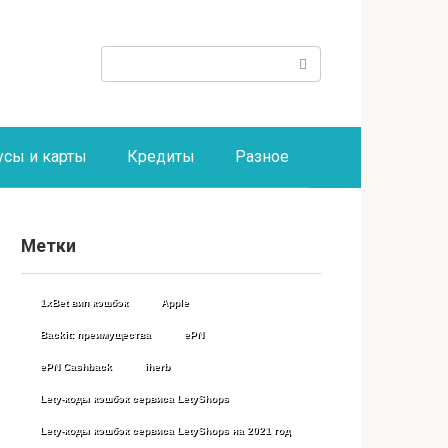
Поиск:
усы и карты
Кредиты
Разное
Метки
1xBet вип кэшбэк
Apple
Backit: преимущества
ePN
ePN Cashback
iherb
Lety-коды кэшбэк сервиса LetyShops
Lety-коды кэшбэк сервиса LetyShops на 2021 год