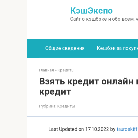
Перейти
КэшЭкспо
к
контенту
Сайт о кэшбэке и обо всем, 
Общие сведения
Кешбэк за покуп
Главная
»
Кредиты
Взять кредит онлайн н
кредит
Рубрика:
Кредиты
Last Updated on 17.10.2022 by
tauroskiff