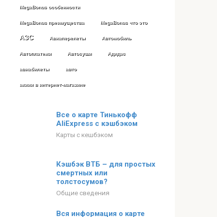
MegaBonus особенности
MegaBonus преимущества
MegaBonus что это
АЗС
Авиаперелеты
Автомобиль
Автоплатежи
Автосуши
Адидас
авиабилеты
авто
акиии в интернет-магазине
Все о карте Тинькофф
AliExpress с кэшбэком
Карты с кешбэком
Кэшбэк ВТБ – для простых
смертных или
толстосумов?
Общие сведения
Вся информация о карте