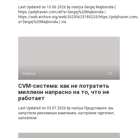
Last Updated on 10.06.2026 by nastya Sergej Majboroda (
https://polyhaven.com/all?a=Sergej%20Majboroda /
https://web.archive.org/web/20230623180233/https://polyhaven.com/
a=Sergej%20Majboroda ) via
Разное
0
CVM-система: как не потратить
миллион напрасно на то, что не
работает
Last Updated on 03.07.2026 by nastya Представьте: вы
запустили рекламную кампанию, настроили таргетинг,
заплатили