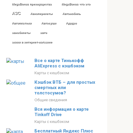
MegaBonus преимущества
MegaBonus что это
АЗС
Авиаперелеты
Автомобиль
Автоплатежи
Автосуши
Адидас
авиабилеты
авто
акиии в интернет-магазине
Все о карте Тинькофф
AliExpress с кэшбэком
Карты с кешбэком
Кэшбэк ВТБ – для простых
смертных или
толстосумов?
Общие сведения
Вся информация о карте
Tinkoff Drive
Карты с кешбэком
Бесплатный Яндекс Плюс