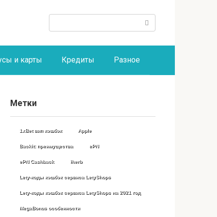
Поиск:
усы и карты
Кредиты
Разное
Метки
1xBet вип кэшбэк
Apple
Backit: преимущества
ePN
ePN Cashback
iherb
Lety-коды кэшбэк сервиса LetyShops
Lety-коды кэшбэк сервиса LetyShops на 2021 год
MegaBonus особенности