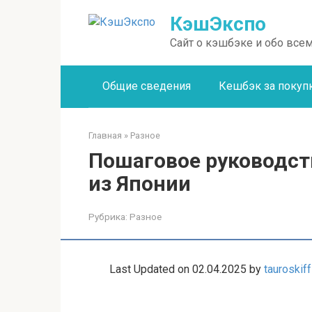
Перейти
КэшЭкспо
к
контенту
Сайт о кэшбэке и обо всем
Общие сведения
Кешбэк за покуп
Главная
»
Разное
Пошаговое руководст
из Японии
Рубрика:
Разное
Last Updated on 02.04.2025 by
tauroskiff