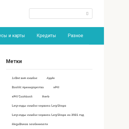
Поиск:
усы и карты
Кредиты
Разное
Метки
1xBet вип кэшбэк
Apple
Backit: преимущества
ePN
ePN Cashback
iherb
Lety-коды кэшбэк сервиса LetyShops
Lety-коды кэшбэк сервиса LetyShops на 2021 год
MegaBonus особенности