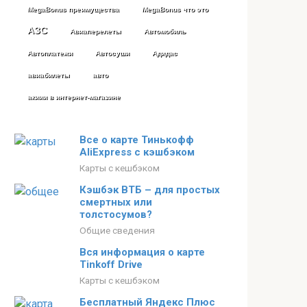
MegaBonus преимущества
MegaBonus что это
АЗС
Авиаперелеты
Автомобиль
Автоплатежи
Автосуши
Адидас
авиабилеты
авто
акиии в интернет-магазине
Все о карте Тинькофф
AliExpress с кэшбэком
Карты с кешбэком
Кэшбэк ВТБ – для простых
смертных или
толстосумов?
Общие сведения
Вся информация о карте
Tinkoff Drive
Карты с кешбэком
Бесплатный Яндекс Плюс