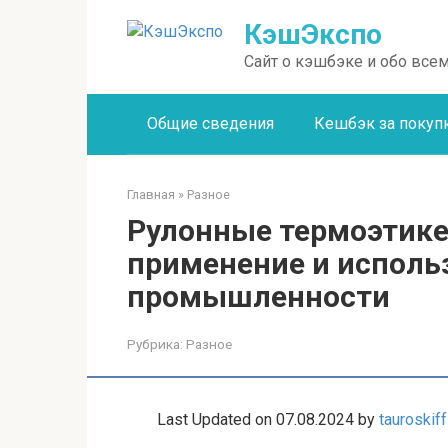
Перейти
КэшЭкспо
к
контенту
Сайт о кэшбэке и обо всем
Общие сведения
Кешбэк за покуп
Главная
»
Разное
Рулонные термоэтике
применение и исполь
промышленности
Рубрика:
Разное
Last Updated on 07.08.2024 by
tauroskiff