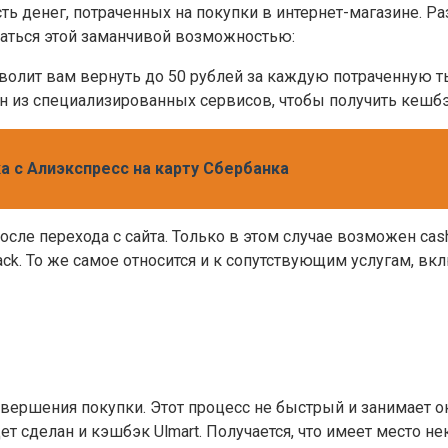
ть денег, потраченных на покупки в интернет-магазине. Ра
ваться этой заманчивой возможностью:
зволит вам вернуть до 50 рублей за каждую потраченную т
ин из специализированных сервисов, чтобы получить кешбэ
а с Алиэкспресс на карту Сбербанка
ле перехода с сайта. Только в этом случае возможен cash
ack. То же самое относится и к сопутствующим услугам, вк
овершения покупки. Этот процесс не быстрый и занимает 
дет сделан и кэшбэк Ulmart. Получается, что имеет место н