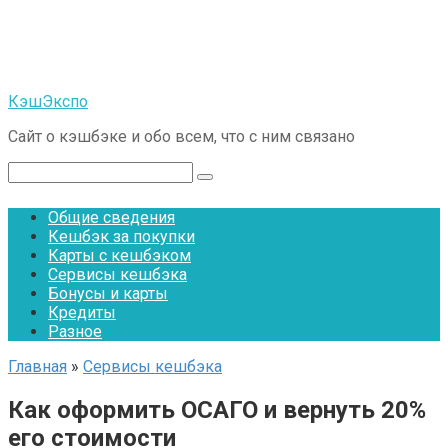
Перейти
к
контенту
КэшЭкспо
Сайт о кэшбэке и обо всем, что с ним связано
Поиск:
Общие сведения
Кешбэк за покупки
Карты с кешбэком
Сервисы кешбэка
Бонусы и карты
Кредиты
Разное
Главная
»
Сервисы кешбэка
Как оформить ОСАГО и вернуть 20%
его стоимости