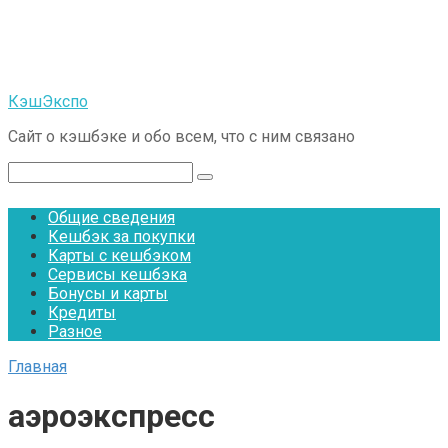
Перейти
к
контенту
КэшЭкспо
Сайт о кэшбэке и обо всем, что с ним связано
Поиск:
Общие сведения
Кешбэк за покупки
Карты с кешбэком
Сервисы кешбэка
Бонусы и карты
Кредиты
Разное
Главная
аэроэкспресс