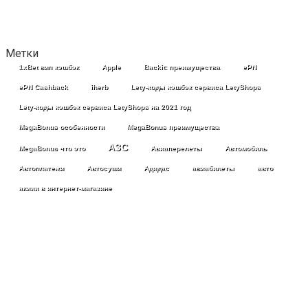
Метки
1xBet вип кэшбэк
Apple
Backit: преимущества
ePN
ePN Cashback
iherb
Lety-коды кэшбэк сервиса LetyShops
Lety-коды кэшбэк сервиса LetyShops на 2021 год
MegaBonus особенности
MegaBonus преимущества
АЗС
MegaBonus что это
Авиаперелеты
Автомобиль
Автоплатежи
Автосуши
Адидас
авиабилеты
авто
акиии в интернет-магазине