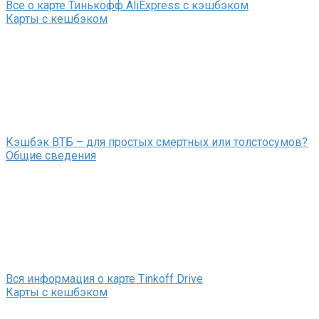
Все о карте Тинькофф AliExpress с кэшбэком
Карты с кешбэком
Кэшбэк ВТБ – для простых смертных или толстосумов?
Общие сведения
Вся информация о карте Tinkoff Drive
Карты с кешбэком