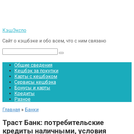
Перейти
к
контенту
КэшЭкспо
Сайт о кэшбэке и обо всем, что с ним связано
Поиск:
Общие сведения
Кешбэк за покупки
Карты с кешбэком
Сервисы кешбэка
Бонусы и карты
Кредиты
Разное
Главная
»
Банки
Траст Банк: потребительские
кредиты наличными, условия