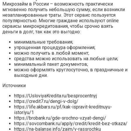
Микрозайм в России – возможность практически
мгновенно получить небольшую сумму, если возникли
незапланированные траты. Этот сервис пользуется
популярностью. Многие граждане используют online
сервисы микрокредитования, чтобы срочно взять
деньги в долг, так как это выгодно:
минимальные требования;
упрощенная процедура оформления;
можно получить в любой момент;
средства можно использовать на любые цели;
минимальный пакет документов;
можно оформлять круглосуточно, в праздничные и
выходные дни.
Источники
https://UsloviyaKredita.ru/besprocentnyj
https://credit7.ru/dengi-v-dolg/
https://life.akbars.ru/pf/kak-ispravit-kreditnuyu-
istoriyu/1
https://brobank.ru/gde-srochno-vzyat-dengi/
https://sovcombank.ru/apply/credit/kredit-bez-otkaza/
https://na-balanse.info/zaim/v-rassrochku