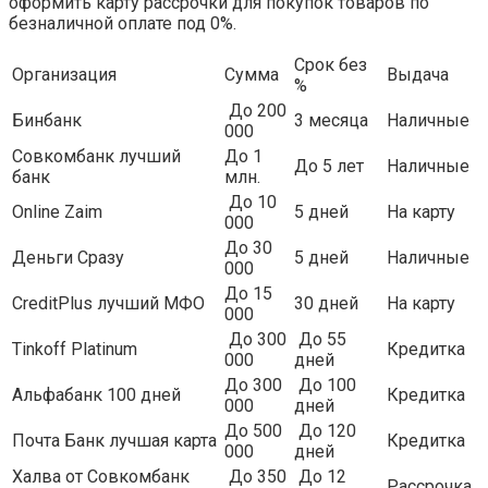
оформить карту рассрочки для покупок товаров по
безналичной оплате под 0%.
Срок без
Организация
Сумма
Выдача
%
До 200
Бинбанк
3 месяца
Наличные
000
Совкомбанк лучший
До 1
До 5 лет
Наличные
банк
млн.
До 10
Online Zaim
5 дней
На карту
000
До 30
Деньги Сразу
5 дней
Наличные
000
До 15
CreditPlus лучший МФО
30 дней
На карту
000
До 300
До 55
Tinkoff Platinum
Кредитка
000
дней
До 300
До 100
Альфабанк 100 дней
Кредитка
000
дней
До 500
До 120
Почта Банк лучшая карта
Кредитка
000
дней
Халва от Совкомбанк
До 350
До 12
Рассрочка