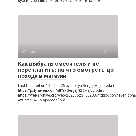
субсидированная ипотека и где искать подвох
Разное
0
Как выбрать смеситель и не
переплатить: на что смотреть до
похода в магазин
Last Updated on 10.06.2026 by nastya Sergej Majboroda (
https://polyhaven.com/all?a=Sergej%20Majboroda /
https://web.archive.org/web/20230623180233/https://polyhaven.com/
a=Sergej%20Majboroda ) via