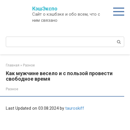
Перейти
КэшЭкспо
к
Сайт о кэшбэке и обо всем, что с
контенту
ним связано
Поиск:
Главная
»
Разное
Как мужчине весело и с пользой провести
свободное время
Разное
Last Updated on 03.08.2024 by
tauroskiff