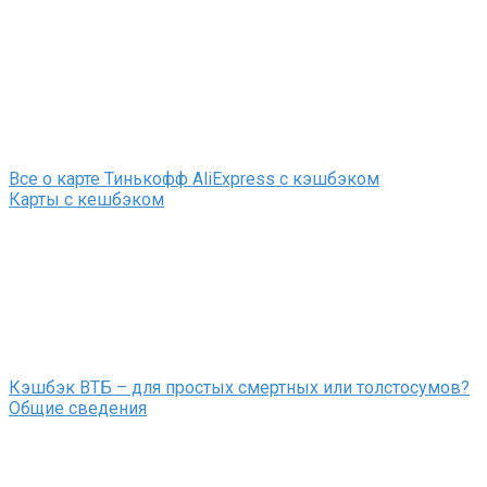
Все о карте Тинькофф AliExpress с кэшбэком
Карты с кешбэком
Кэшбэк ВТБ – для простых смертных или толстосумов?
Общие сведения