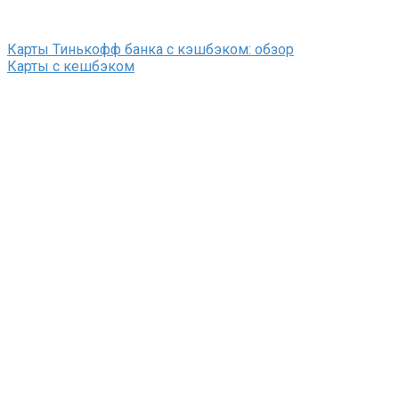
Карты Тинькофф банка с кэшбэком: обзор
Карты с кешбэком