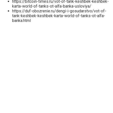
https://bitcoin-times.ru/vot-of-tank-keshbek-keshbek-
karta-world-of-tanks-ot-alfa-banka-usloviya/
https://duf-obozrenie.ru/dengi-i-gosudarstvo/vot-of-
tank-keshbek-keshbek-karta-world-of-tanks-ot-alfa-
banka.html