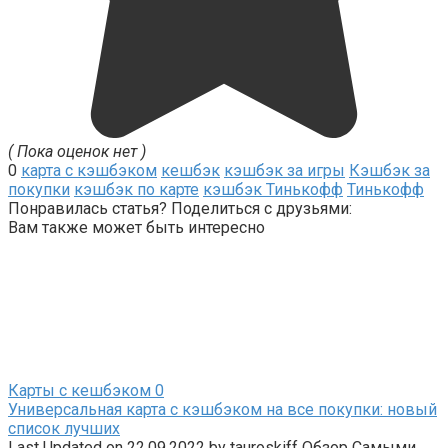
( Пока оценок нет )
0
карта с кэшбэком
кешбэк
кэшбэк за игры
Кэшбэк за
покупки
кэшбэк по карте
кэшбэк Тинькофф
Тинькофф
Понравилась статья? Поделиться с друзьями:
Вам также может быть интересно
Карты с кешбэком
0
Универсальная карта с кэшбэком на все покупки: новый
список лучших
Last Updated on 22.09.2022 by tauroskiff Обзор Самыми