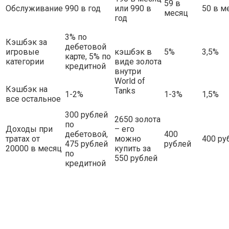
59 в
Обслуживание
990 в год
или 990 в
50 в м
месяц
год
3% по
Кэшбэк за
дебетовой
игровые
кэшбэк в
5%
3,5%
карте, 5% по
категории
виде золота
кредитной
внутри
World of
Кэшбэк на
Tanks
1-2%
1-3%
1,5%
все остальное
300 рублей
2650 золота
по
Доходы при
– его
дебетовой,
400
тратах от
можно
400 ру
475 рублей
рублей
20000 в месяц
купить за
по
550 рублей
кредитной