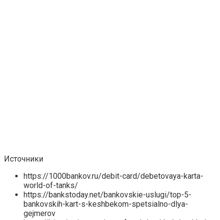
Источники
https://1000bankov.ru/debit-card/debetovaya-karta-
world-of-tanks/
https://bankstoday.net/bankovskie-uslugi/top-5-
bankovskih-kart-s-keshbekom-spetsialno-dlya-
gejmerov