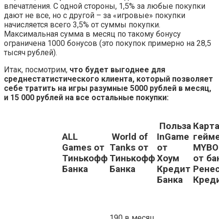
впечатления. С одной стороны, 1,5% за любые покупки
дают не все, но с другой – за «игровые» покупки
начисляется всего 3,5% от суммы покупки.
Максимальная сумма в месяц по такому бонусу
ограничена 1000 бонусов (это покупок примерно на 28,5
тысяч рублей).
Итак, посмотрим,
что будет выгоднее для
среднестатистического клиента, который позволяет
себе тратить на игры разумные 5000 рублей в месяц,
и 15 000 рублей на все остальные покупки:
Польза
Карт
ALL
World of
InGame
гейм
Games от
Tanks от
от
MYBO
Тинькофф
Тинькофф
Хоум
от ба
Банка
Банка
Кредит
Рене
Банка
Кред
190 в месяц